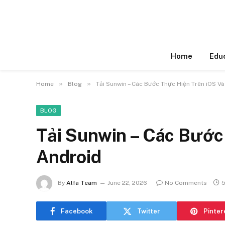
Home
Edu
»
»
Home
Blog
Tải Sunwin – Các Bước Thực Hiện Trên iOS V
BLOG
Tải Sunwin – Các Bước
Android
By
Alfa Team
June 22, 2026
No Comments
5
Facebook
Twitter
Pinter