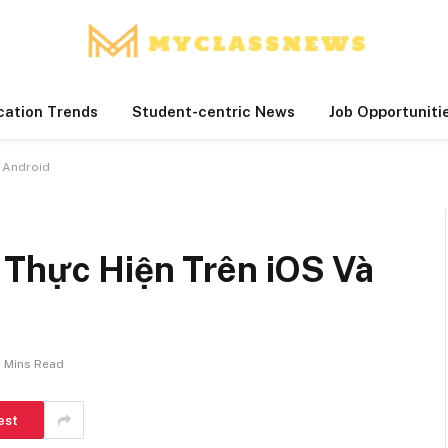
cation Trends
Student-centric News
Job Opportuniti
à Android
 Thực Hiện Trên iOS Và
 Mins Read
est