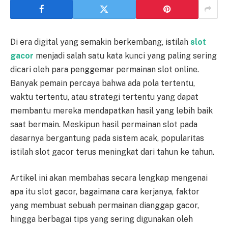
Di era digital yang semakin berkembang, istilah
slot
gacor
menjadi salah satu kata kunci yang paling sering
dicari oleh para penggemar permainan slot online.
Banyak pemain percaya bahwa ada pola tertentu,
waktu tertentu, atau strategi tertentu yang dapat
membantu mereka mendapatkan hasil yang lebih baik
saat bermain. Meskipun hasil permainan slot pada
dasarnya bergantung pada sistem acak, popularitas
istilah slot gacor terus meningkat dari tahun ke tahun.
Artikel ini akan membahas secara lengkap mengenai
apa itu slot gacor, bagaimana cara kerjanya, faktor
yang membuat sebuah permainan dianggap gacor,
hingga berbagai tips yang sering digunakan oleh