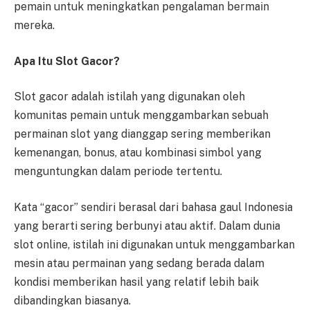
pemain untuk meningkatkan pengalaman bermain
mereka.
Apa Itu Slot Gacor?
Slot gacor adalah istilah yang digunakan oleh
komunitas pemain untuk menggambarkan sebuah
permainan slot yang dianggap sering memberikan
kemenangan, bonus, atau kombinasi simbol yang
menguntungkan dalam periode tertentu.
Kata “gacor” sendiri berasal dari bahasa gaul Indonesia
yang berarti sering berbunyi atau aktif. Dalam dunia
slot online, istilah ini digunakan untuk menggambarkan
mesin atau permainan yang sedang berada dalam
kondisi memberikan hasil yang relatif lebih baik
dibandingkan biasanya.