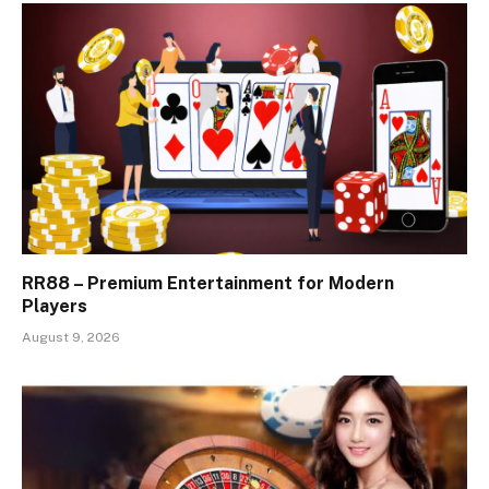
RR88 – Premium Entertainment for Modern
Players
August 9, 2026