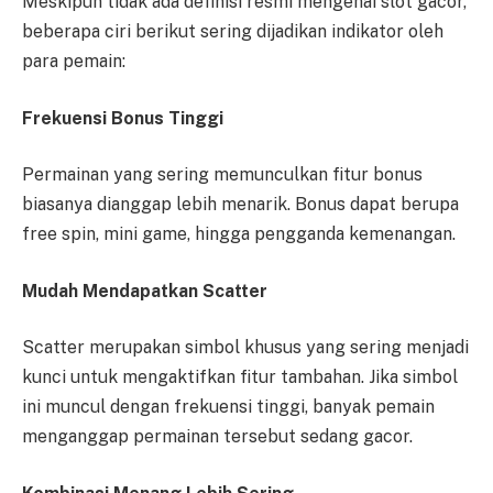
Meskipun tidak ada definisi resmi mengenai slot gacor,
beberapa ciri berikut sering dijadikan indikator oleh
para pemain:
Frekuensi Bonus Tinggi
Permainan yang sering memunculkan fitur bonus
biasanya dianggap lebih menarik. Bonus dapat berupa
free spin, mini game, hingga pengganda kemenangan.
Mudah Mendapatkan Scatter
Scatter merupakan simbol khusus yang sering menjadi
kunci untuk mengaktifkan fitur tambahan. Jika simbol
ini muncul dengan frekuensi tinggi, banyak pemain
menganggap permainan tersebut sedang gacor.