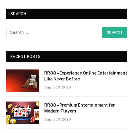
SEARCH
RECENT POSTS
RR88 – Experience Online Entertainment
Like Never Before
August 9, 2026
RR88 – Premium Entertainment for
Modern Players
August 9, 2026