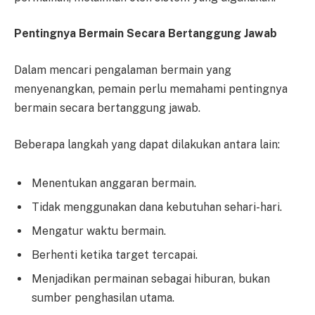
Pentingnya Bermain Secara Bertanggung Jawab
Dalam mencari pengalaman bermain yang
menyenangkan, pemain perlu memahami pentingnya
bermain secara bertanggung jawab.
Beberapa langkah yang dapat dilakukan antara lain:
Menentukan anggaran bermain.
Tidak menggunakan dana kebutuhan sehari-hari.
Mengatur waktu bermain.
Berhenti ketika target tercapai.
Menjadikan permainan sebagai hiburan, bukan
sumber penghasilan utama.