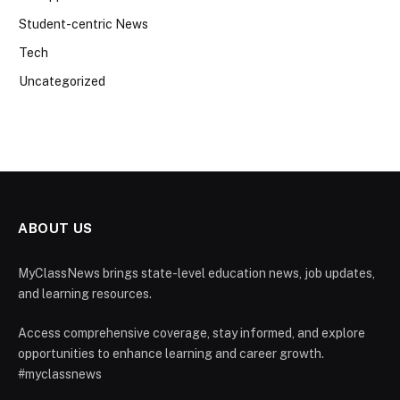
Student-centric News
Tech
Uncategorized
ABOUT US
MyClassNews brings state-level education news, job updates,
and learning resources.
Access comprehensive coverage, stay informed, and explore
opportunities to enhance learning and career growth.
#myclassnews