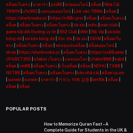
สล็อตเว็บตรง
|
บาคาร่า
|
jun88
|
หวยออนไลน์
|
สล็อต
|
Nhà Cái
78WIN
|
ufa365
|
แทงบอลออนไลน์
|
Link vào 78Win
|
สล็อต
|
https://sherbrooke.io/
|
https://rr88c.pro/
|
สล็อต
|
สล็อตเว็บตรง
|
สล็อต
|
สล็อตเว็บตรง
|
สล็อตเว็บตรง
|
tài xỉu
|
nohu
|
man club
|
game bài đổi thưởng uy tín
|
B52 Club
|
iWin
|
Rik Vip
|
soi kèo
bóng đá
|
soi kèo bóng đá
|
Xóc đĩa
|
tài xỉu
|
1GOM
|
สล็อตเว็บ
ตรง
|
สล็อตเว็บตรง
|
สล็อต
|
ทดลองเล่นสล็อต
|
สล็อตออนไลน์
|
okvip
|
https://sherbrooke.io/
|
สล็อตเว็บตรง
|
https://xx88.asia/
|
UFABET365
|
ufabet เว็บตรง
|
แทงบอลโลก
|
ufabet888
|
kqbd
|
สล็อต
|
cm88
|
สล็อตเว็บตรง
|
เว็บสล็อต
|
สล็อต
|
NOHU
|
TX88
|
NET88
|
สล็อตเว็บตรง
|
สล็อตเว็บตรง
|
kèo nhà cái
|
สล็อตวอเลท
|
sunwin
|
sunwin
|
บาคาร่า
|
카지노 먹튀 검증
|
betflik
|
สล็อต
|
สล็อต
|
สล็อต
POPULAR POSTS
How to Memorize Quran Fast – A
Complete Guide for Students in the UK &