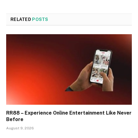
RELATED
POSTS
RR88 – Experience Online Entertainment Like Never
Before
August 9, 2026