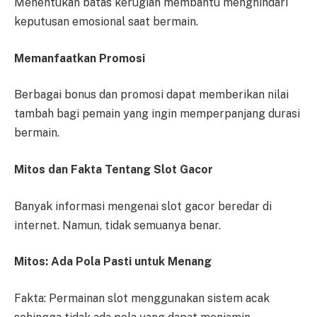
Menentukan batas kerugian membantu menghindari
keputusan emosional saat bermain.
Memanfaatkan Promosi
Berbagai bonus dan promosi dapat memberikan nilai
tambah bagi pemain yang ingin memperpanjang durasi
bermain.
Mitos dan Fakta Tentang Slot Gacor
Banyak informasi mengenai slot gacor beredar di
internet. Namun, tidak semuanya benar.
Mitos: Ada Pola Pasti untuk Menang
Fakta: Permainan slot menggunakan sistem acak