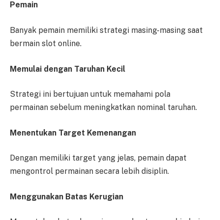
Pemain
Banyak pemain memiliki strategi masing-masing saat
bermain slot online.
Memulai dengan Taruhan Kecil
Strategi ini bertujuan untuk memahami pola
permainan sebelum meningkatkan nominal taruhan.
Menentukan Target Kemenangan
Dengan memiliki target yang jelas, pemain dapat
mengontrol permainan secara lebih disiplin.
Menggunakan Batas Kerugian