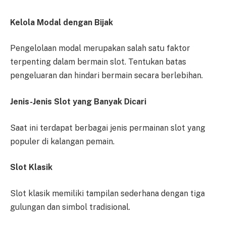
Kelola Modal dengan Bijak
Pengelolaan modal merupakan salah satu faktor
terpenting dalam bermain slot. Tentukan batas
pengeluaran dan hindari bermain secara berlebihan.
Jenis-Jenis Slot yang Banyak Dicari
Saat ini terdapat berbagai jenis permainan slot yang
populer di kalangan pemain.
Slot Klasik
Slot klasik memiliki tampilan sederhana dengan tiga
gulungan dan simbol tradisional.