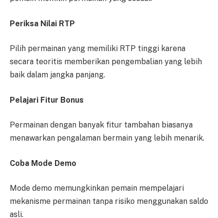
Periksa Nilai RTP
Pilih permainan yang memiliki RTP tinggi karena
secara teoritis memberikan pengembalian yang lebih
baik dalam jangka panjang.
Pelajari Fitur Bonus
Permainan dengan banyak fitur tambahan biasanya
menawarkan pengalaman bermain yang lebih menarik.
Coba Mode Demo
Mode demo memungkinkan pemain mempelajari
mekanisme permainan tanpa risiko menggunakan saldo
asli.