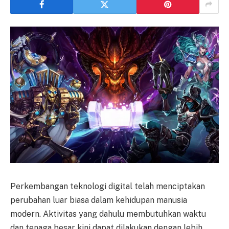
Perkembangan teknologi digital telah menciptakan
perubahan luar biasa dalam kehidupan manusia
modern. Aktivitas yang dahulu membutuhkan waktu
dan tenaga besar kini dapat dilakukan dengan lebih