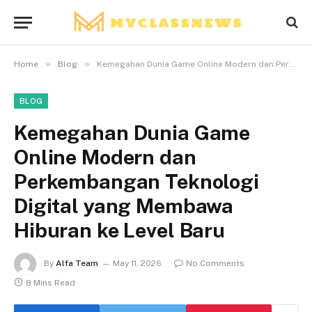
»
»
Home
Blog
Kemegahan Dunia Game Online Modern dan Perkembangan Teknologi Digital yang Membawa Hiburan ke Level Baru
BLOG
Kemegahan Dunia Game
Online Modern dan
Perkembangan Teknologi
Digital yang Membawa
Hiburan ke Level Baru
By
Alfa Team
May 11, 2026
No Comments
8 Mins Read