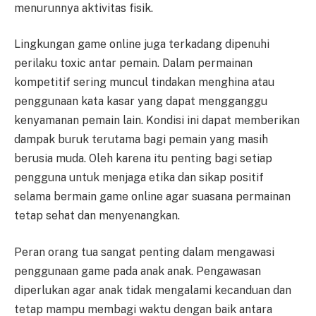
menurunnya aktivitas fisik.
Lingkungan game online juga terkadang dipenuhi
perilaku toxic antar pemain. Dalam permainan
kompetitif sering muncul tindakan menghina atau
penggunaan kata kasar yang dapat mengganggu
kenyamanan pemain lain. Kondisi ini dapat memberikan
dampak buruk terutama bagi pemain yang masih
berusia muda. Oleh karena itu penting bagi setiap
pengguna untuk menjaga etika dan sikap positif
selama bermain game online agar suasana permainan
tetap sehat dan menyenangkan.
Peran orang tua sangat penting dalam mengawasi
penggunaan game pada anak anak. Pengawasan
diperlukan agar anak tidak mengalami kecanduan dan
tetap mampu membagi waktu dengan baik antara