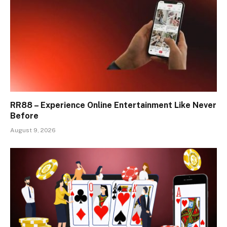
RR88 – Experience Online Entertainment Like Never
Before
August 9, 2026