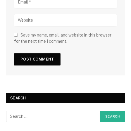
Save my name, email, and website in this browser
for the next time I comment.
SEARCH