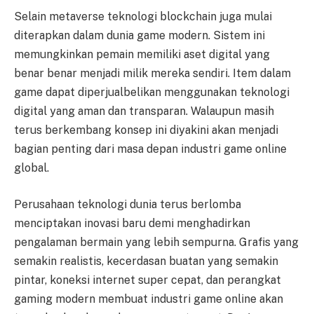
Selain metaverse teknologi blockchain juga mulai
diterapkan dalam dunia game modern. Sistem ini
memungkinkan pemain memiliki aset digital yang
benar benar menjadi milik mereka sendiri. Item dalam
game dapat diperjualbelikan menggunakan teknologi
digital yang aman dan transparan. Walaupun masih
terus berkembang konsep ini diyakini akan menjadi
bagian penting dari masa depan industri game online
global.
Perusahaan teknologi dunia terus berlomba
menciptakan inovasi baru demi menghadirkan
pengalaman bermain yang lebih sempurna. Grafis yang
semakin realistis, kecerdasan buatan yang semakin
pintar, koneksi internet super cepat, dan perangkat
gaming modern membuat industri game online akan