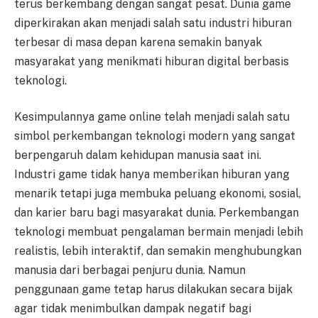
terus berkembang dengan sangat pesat. Dunia game
diperkirakan akan menjadi salah satu industri hiburan
terbesar di masa depan karena semakin banyak
masyarakat yang menikmati hiburan digital berbasis
teknologi.
Kesimpulannya game online telah menjadi salah satu
simbol perkembangan teknologi modern yang sangat
berpengaruh dalam kehidupan manusia saat ini.
Industri game tidak hanya memberikan hiburan yang
menarik tetapi juga membuka peluang ekonomi, sosial,
dan karier baru bagi masyarakat dunia. Perkembangan
teknologi membuat pengalaman bermain menjadi lebih
realistis, lebih interaktif, dan semakin menghubungkan
manusia dari berbagai penjuru dunia. Namun
penggunaan game tetap harus dilakukan secara bijak
agar tidak menimbulkan dampak negatif bagi