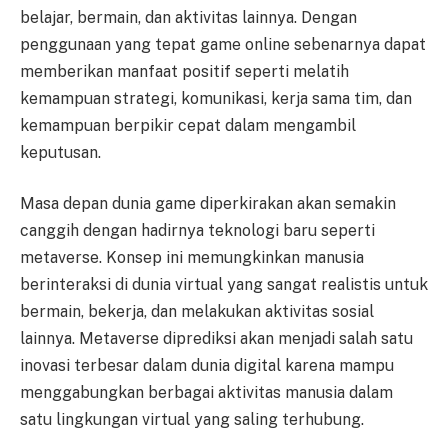
belajar, bermain, dan aktivitas lainnya. Dengan
penggunaan yang tepat game online sebenarnya dapat
memberikan manfaat positif seperti melatih
kemampuan strategi, komunikasi, kerja sama tim, dan
kemampuan berpikir cepat dalam mengambil
keputusan.
Masa depan dunia game diperkirakan akan semakin
canggih dengan hadirnya teknologi baru seperti
metaverse. Konsep ini memungkinkan manusia
berinteraksi di dunia virtual yang sangat realistis untuk
bermain, bekerja, dan melakukan aktivitas sosial
lainnya. Metaverse diprediksi akan menjadi salah satu
inovasi terbesar dalam dunia digital karena mampu
menggabungkan berbagai aktivitas manusia dalam
satu lingkungan virtual yang saling terhubung.