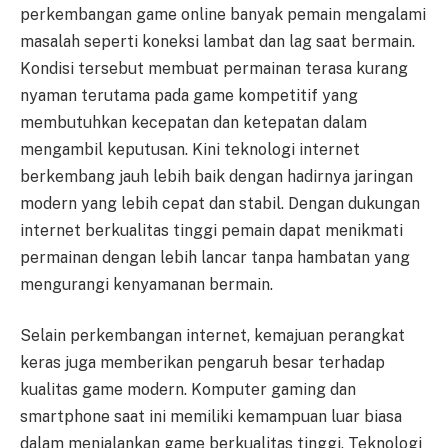
perkembangan game online banyak pemain mengalami
masalah seperti koneksi lambat dan lag saat bermain.
Kondisi tersebut membuat permainan terasa kurang
nyaman terutama pada game kompetitif yang
membutuhkan kecepatan dan ketepatan dalam
mengambil keputusan. Kini teknologi internet
berkembang jauh lebih baik dengan hadirnya jaringan
modern yang lebih cepat dan stabil. Dengan dukungan
internet berkualitas tinggi pemain dapat menikmati
permainan dengan lebih lancar tanpa hambatan yang
mengurangi kenyamanan bermain.
Selain perkembangan internet, kemajuan perangkat
keras juga memberikan pengaruh besar terhadap
kualitas game modern. Komputer gaming dan
smartphone saat ini memiliki kemampuan luar biasa
dalam menjalankan game berkualitas tinggi. Teknologi