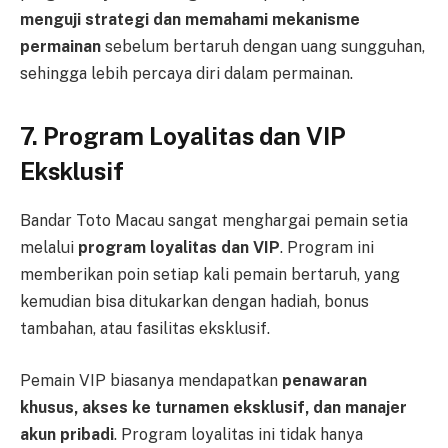
menguji strategi dan memahami mekanisme
permainan
sebelum bertaruh dengan uang sungguhan,
sehingga lebih percaya diri dalam permainan.
7. Program Loyalitas dan VIP
Eksklusif
Bandar Toto Macau sangat menghargai pemain setia
melalui
program loyalitas dan VIP
. Program ini
memberikan poin setiap kali pemain bertaruh, yang
kemudian bisa ditukarkan dengan hadiah, bonus
tambahan, atau fasilitas eksklusif.
Pemain VIP biasanya mendapatkan
penawaran
khusus, akses ke turnamen eksklusif, dan manajer
akun pribadi
. Program loyalitas ini tidak hanya