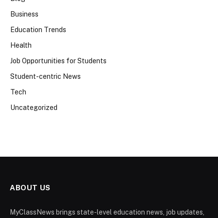
Business
Education Trends
Health
Job Opportunities for Students
Student-centric News
Tech
Uncategorized
ABOUT US
MyClassNews brings state-level education news, job updates,