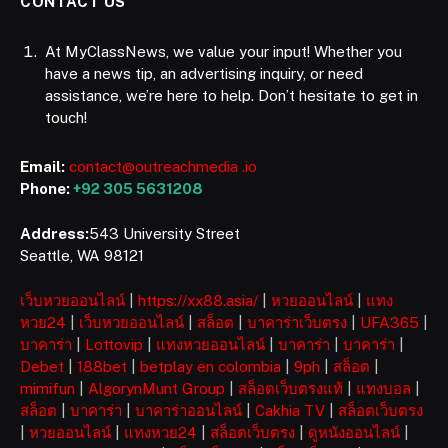
CONTACT US
At MyClassNews, we value your input! Whether you
have a news tip, an advertising inquiry, or need
assistance, we’re here to help. Don’t hesitate to get in
touch!
Email:
contact@outreachmedia .io
Phone:
+92 305 5631208
Address:
543 University Street
Seattle, WA 98121
เว็บหวยออนไลน์
|
https://xx88.asia/
|
หวยออนไลน์
|
แทง
หวย24
|
เว็บหวยออนไลน์
|
สล็อต
|
บาคาร่าเว็บตรง
|
UFA365
|
บาคาร่า
|
Lottovip
|
แทงหวยออนไลน์
|
บาคาร่า
|
บาคาร่า
|
Debet
|
188bet
|
betplay en colombia
|
9ph
|
สล็อต
|
mimifun
|
AlgorynMunt Group
|
สล็อตเว็บตรงแท้
|
แทงบอล
|
สล็อต
|
บาคาร่า
|
บาคาร่าออนไลน์
|
Cakhia TV
|
สล็อตเว็บตรง
|
หวยออนไลน์
|
แทงหวย24
|
สล็อตเว็บตรง
|
ดูหนังออนไลน์
|