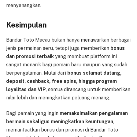
menyenangkan.
Kesimpulan
Bandar Toto Macau bukan hanya menawarkan berbagai
jenis permainan seru, tetapi juga memberikan
bonus
dan promosi terbaik
yang membuat platform ini
sangat menarik bagi pemain baru maupun yang sudah
berpengalaman. Mulai dari
bonus selamat datang,
deposit, cashback, free spins, hingga program
loyalitas dan VIP
, semua dirancang untuk memberikan
nilai lebih dan meningkatkan peluang menang.
Bagi pemain yang ingin
memaksimalkan pengalaman
bermain sekaligus meningkatkan keuntungan
,
memanfaatkan bonus dan promosi di Bandar Toto