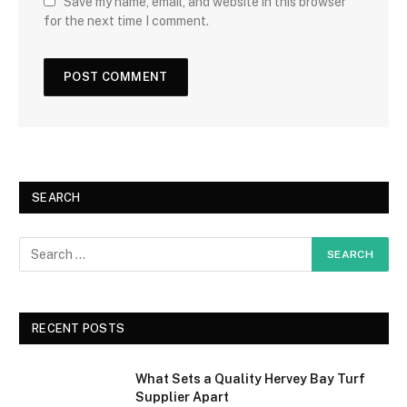
Save my name, email, and website in this browser
for the next time I comment.
SEARCH
RECENT POSTS
What Sets a Quality Hervey Bay Turf
Supplier Apart