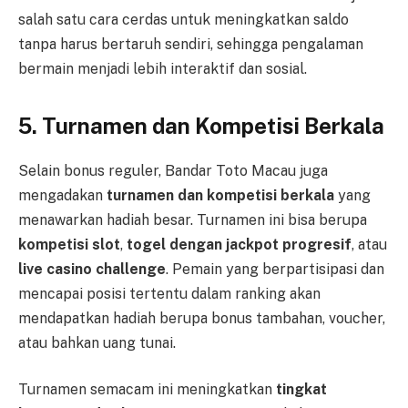
salah satu cara cerdas untuk meningkatkan saldo
tanpa harus bertaruh sendiri, sehingga pengalaman
bermain menjadi lebih interaktif dan sosial.
5. Turnamen dan Kompetisi Berkala
Selain bonus reguler, Bandar Toto Macau juga
mengadakan
turnamen dan kompetisi berkala
yang
menawarkan hadiah besar. Turnamen ini bisa berupa
kompetisi slot
,
togel dengan jackpot progresif
, atau
live casino challenge
. Pemain yang berpartisipasi dan
mencapai posisi tertentu dalam ranking akan
mendapatkan hadiah berupa bonus tambahan, voucher,
atau bahkan uang tunai.
Turnamen semacam ini meningkatkan
tingkat