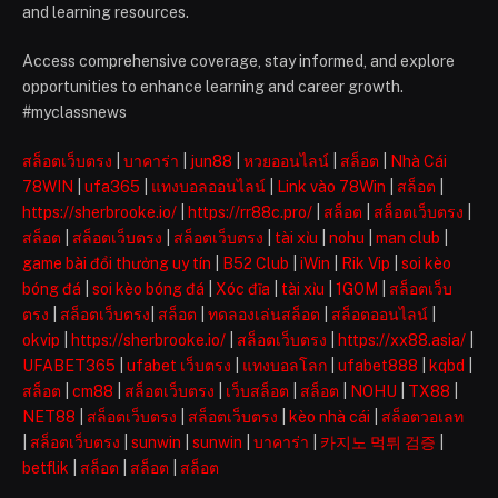
and learning resources.
Access comprehensive coverage, stay informed, and explore
opportunities to enhance learning and career growth.
#myclassnews
สล็อตเว็บตรง
|
บาคาร่า
|
jun88
|
หวยออนไลน์
|
สล็อต
|
Nhà Cái
78WIN
|
ufa365
|
แทงบอลออนไลน์
|
Link vào 78Win
|
สล็อต
|
https://sherbrooke.io/
|
https://rr88c.pro/
|
สล็อต
|
สล็อตเว็บตรง
|
สล็อต
|
สล็อตเว็บตรง
|
สล็อตเว็บตรง
|
tài xỉu
|
nohu
|
man club
|
game bài đổi thưởng uy tín
|
B52 Club
|
iWin
|
Rik Vip
|
soi kèo
bóng đá
|
soi kèo bóng đá
|
Xóc đĩa
|
tài xỉu
|
1GOM
|
สล็อตเว็บ
ตรง
|
สล็อตเว็บตรง
|
สล็อต
|
ทดลองเล่นสล็อต
|
สล็อตออนไลน์
|
okvip
|
https://sherbrooke.io/
|
สล็อตเว็บตรง
|
https://xx88.asia/
|
UFABET365
|
ufabet เว็บตรง
|
แทงบอลโลก
|
ufabet888
|
kqbd
|
สล็อต
|
cm88
|
สล็อตเว็บตรง
|
เว็บสล็อต
|
สล็อต
|
NOHU
|
TX88
|
NET88
|
สล็อตเว็บตรง
|
สล็อตเว็บตรง
|
kèo nhà cái
|
สล็อตวอเลท
|
สล็อตเว็บตรง
|
sunwin
|
sunwin
|
บาคาร่า
|
카지노 먹튀 검증
|
betflik
|
สล็อต
|
สล็อต
|
สล็อต