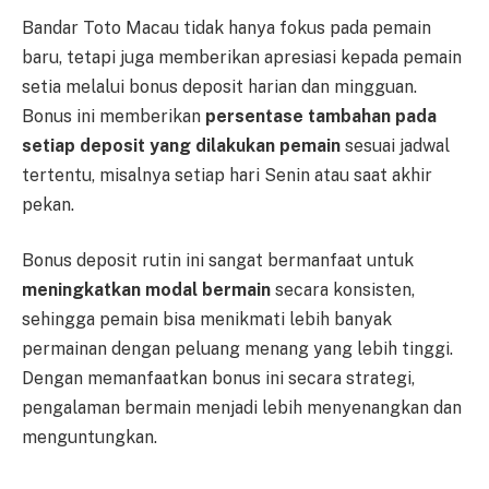
Bandar Toto Macau tidak hanya fokus pada pemain
baru, tetapi juga memberikan apresiasi kepada pemain
setia melalui bonus deposit harian dan mingguan.
Bonus ini memberikan
persentase tambahan pada
setiap deposit yang dilakukan pemain
sesuai jadwal
tertentu, misalnya setiap hari Senin atau saat akhir
pekan.
Bonus deposit rutin ini sangat bermanfaat untuk
meningkatkan modal bermain
secara konsisten,
sehingga pemain bisa menikmati lebih banyak
permainan dengan peluang menang yang lebih tinggi.
Dengan memanfaatkan bonus ini secara strategi,
pengalaman bermain menjadi lebih menyenangkan dan
menguntungkan.