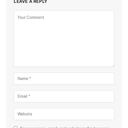
LEAVE A REPLY