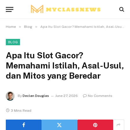
»
»
Home
Blog
Apa Itu Slot Gacor? Memahami Istilah, Asal-Usul, dan Mitos yang Beredar
BLOG
Apa Itu Slot Gacor?
Memahami Istilah, Asal-Usul,
dan Mitos yang Beredar
By
Declan Douglas
June 27, 2026
No Comments
3 Mins Read