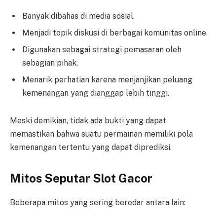
Banyak dibahas di media sosial.
Menjadi topik diskusi di berbagai komunitas online.
Digunakan sebagai strategi pemasaran oleh
sebagian pihak.
Menarik perhatian karena menjanjikan peluang
kemenangan yang dianggap lebih tinggi.
Meski demikian, tidak ada bukti yang dapat
memastikan bahwa suatu permainan memiliki pola
kemenangan tertentu yang dapat diprediksi.
Mitos Seputar Slot Gacor
Beberapa mitos yang sering beredar antara lain: