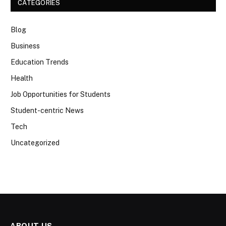
CATEGORIES
Blog
Business
Education Trends
Health
Job Opportunities for Students
Student-centric News
Tech
Uncategorized
ABOUT US