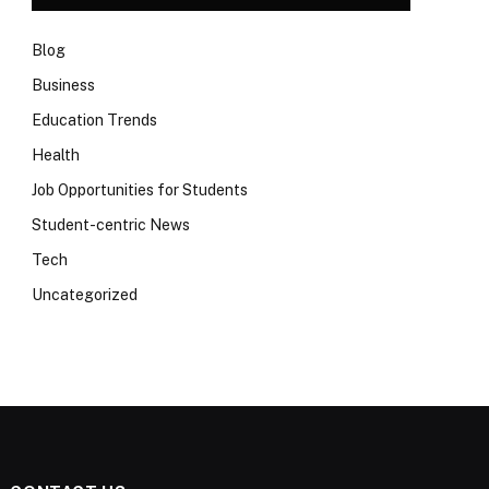
Blog
Business
Education Trends
Health
Job Opportunities for Students
Student-centric News
Tech
Uncategorized