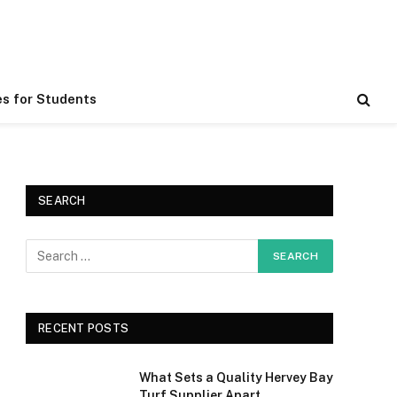
es for Students
SEARCH
RECENT POSTS
What Sets a Quality Hervey Bay
Turf Supplier Apart