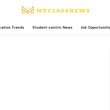
cation Trends
Student-centric News
Job Opportuniti